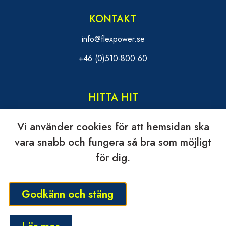
KONTAKT
info@flexpower.se
+46 (0)510-800 60
HITTA HIT
Flexpower Nordic AB
Vi använder cookies för att hemsidan ska
Skaragatan 114 J
vara snabb och fungera så bra som möjligt
531 40 Lidköping
för dig.
FÖLJ OSS
Godkänn och stäng